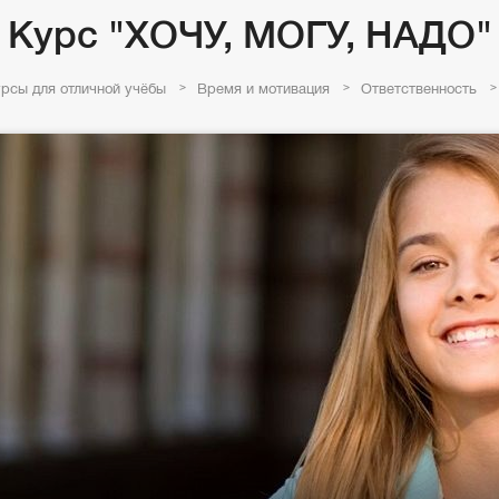
Курс "ХОЧУ, МОГУ, НАДО"
рсы для отличной учёбы
Время и мотивация
Ответственность