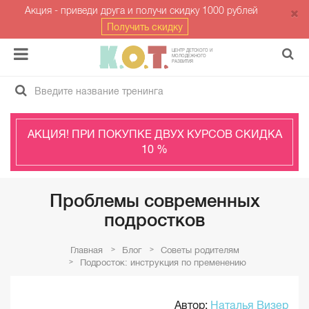
Акция - приведи друга и получи скидку 1000 рублей
Получить скидку
ЦЕНТР ДЕТСКОГО И
МОЛОДЁЖНОГО
РАЗВИТИЯ
АКЦИЯ! ПРИ ПОКУПКЕ ДВУХ КУРСОВ СКИДКА
10 %
Проблемы современных
подростков
Главная
Блог
Советы родителям
Подросток: инструкция по пременению
Автор:
Наталья Визер