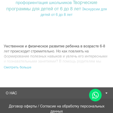
Творческие
профориентация школьников
программы для детей от 6 до 8 лет
Экскурсии для
детей от 6 до 8 лет
Умственное и физическое развитие ребенка в возрасте 6-8
лет происходит стремительно. Но как повлиять на
формирование полезных навыков и увлечь его интересными
и познавательными занятиями? В помощь родителям мы
создали разнообразные тренинги для младших школьников,
Смотреть больше
направленные на их всестороннее развитие.
Чему может научить тренинг для
младших школьников?
Центр детского и молодежного развития К.О.Т. разработал
О НАС
интересные тренинги для школьников младших классов, где
дети учатся:
создавать мультипликационные фильмы в группе
Договор оферты
/
Согласие на обработку персональных
талантливых ровесников;
данных