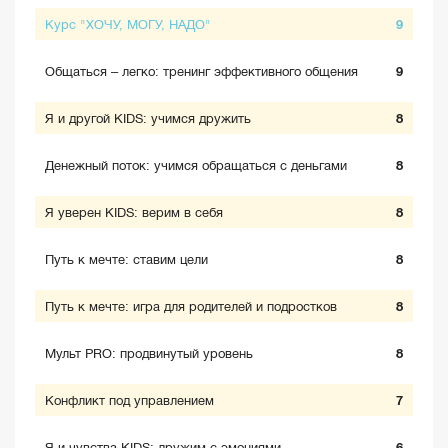
Курс "ХОЧУ, МОГУ, НАДО"
9
Общаться – легко: тренинг эффективного общения
9
Я и другой KIDS: учимся дружить
8
Денежный поток: учимся обращаться с деньгами
8
Я уверен KIDS: верим в себя
8
Путь к мечте: ставим цели
8
Путь к мечте: игра для родителей и подростков
8
Мульт PRO: продвинутый уровень
8
Конфликт под управлением
7
Я и чувства KIDS: дружим с эмоциями
6