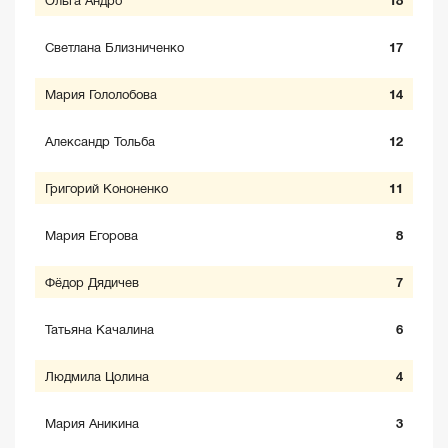
Ольга Андро
18
Светлана Близниченко
17
Мария Гололобова
14
Александр Тольба
12
Григорий Кононенко
11
Мария Егорова
8
Фёдор Дядичев
7
Татьяна Качалина
6
Людмила Цолина
4
Мария Аникина
3