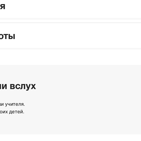
я
оты
и вслух
ши учителя.
оих детей.